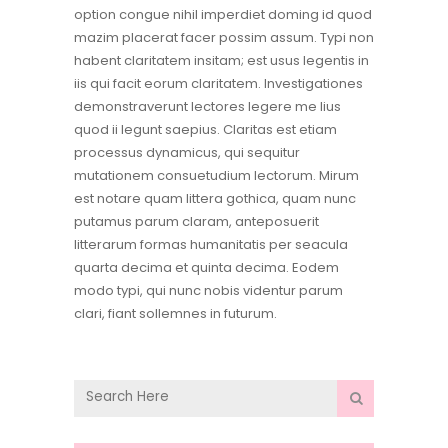
option congue nihil imperdiet doming id quod
mazim placerat facer possim assum. Typi non
habent claritatem insitam; est usus legentis in
iis qui facit eorum claritatem. Investigationes
demonstraverunt lectores legere me lius
quod ii legunt saepius. Claritas est etiam
processus dynamicus, qui sequitur
mutationem consuetudium lectorum. Mirum
est notare quam littera gothica, quam nunc
putamus parum claram, anteposuerit
litterarum formas humanitatis per seacula
quarta decima et quinta decima. Eodem
modo typi, qui nunc nobis videntur parum
clari, fiant sollemnes in futurum.